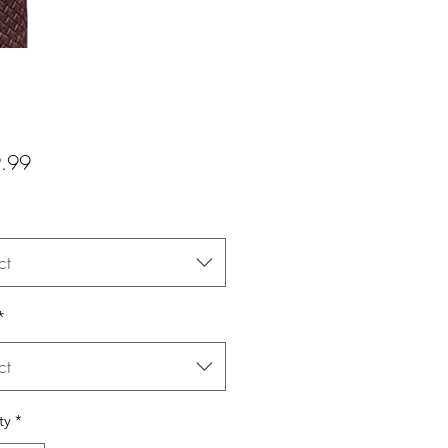
Price
.99
ct
*
ct
ty
*